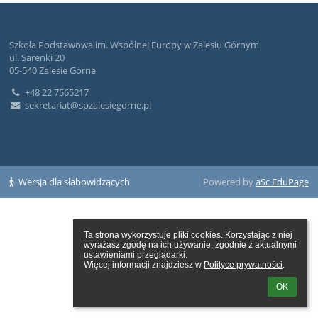
Szkoła Podstawowa im. Wspólnej Europy w Zalesiu Górnym
ul. Sarenki 20
05-540 Zalesie Górne
+48 22 7565217
sekretariat@spzalesiegorne.pl
Wersja dla słabowidzących
Powered by
aSc EduPage
Ta strona wykorzystuje pliki cookies. Korzystając z niej 
wyrażasz zgodę na ich używanie, zgodnie z aktualnymi 
ustawieniami przeglądarki.

Więcej informacji znajdziesz w 
Polityce prywatności
.
OK