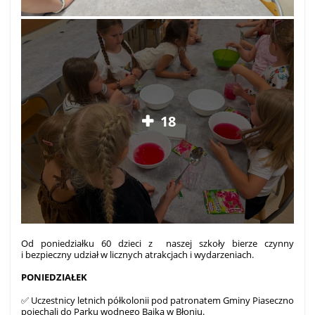
18
Od poniedziałku 60 dzieci z naszej szkoły bierze czynny
i bezpieczny udział w licznych atrakcjach i wydarzeniach.
PONIEDZIAŁEK
✅ Uczestnicy letnich półkolonii pod patronatem Gminy Piaseczno
pojechali do Parku wodnego Bajka w Błoniu.