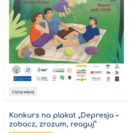
Rodzinny
Czytaj więcej
piknik
HUBERTOWSKI:
Konkurs na plakat „Depresja –
zobacz, zrozum, reaguj”