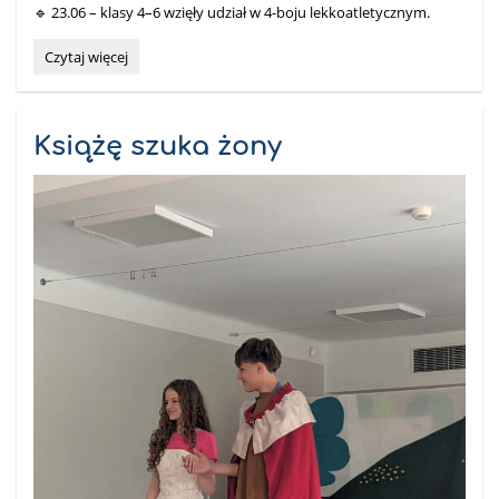
🔹 23.06 – klasy 4–6 wzięły udział w 4-boju lekkoatletycznym.
Dni
Czytaj więcej
Sportu:
Książę szuka żony