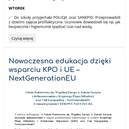
WTOREK
✅ Do szkoły przyjechała POLICJA oraz SANEPID. Przeprowadzili
z dziećmi zajęcia profilaktyczne. Uczniowie dowiedzieli się np. jak
bezpiecznie i higienicznie spędzać czas nad wodą.
LATO
Czytaj więcej
🌞
W
SZKOLE
W
Nowoczesna edukacja dzięki
ZALESIU
wsparciu KPO i UE –
GÓRNYM
–
NextGenerationEU
BILETY
WYPRZEDANE!!!
:-)
: