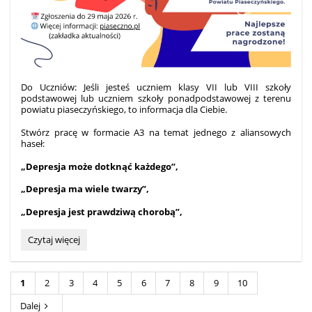
Do Uczniów: Jeśli jesteś uczniem klasy VII lub VIII szkoły
podstawowej lub uczniem szkoły ponadpodstawowej z terenu
powiatu piaseczyńskiego, to informacja dla Ciebie.
Stwórz pracę w formacie A3 na temat jednego z aliansowych
haseł:
„Depresja może dotknąć każdego”,
„Depresja ma wiele twarzy”,
„Depresja jest prawdziwą chorobą”,
Konkurs
Czytaj więcej
na
plakat
„Depresja
1
2
3
4
5
6
7
8
9
10
–
zobacz,
Dalej