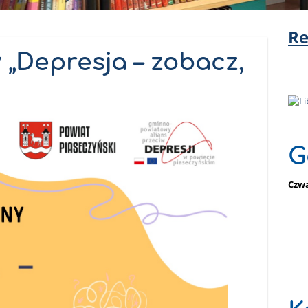
Re
 „Depresja – zobacz,
G
Czwa