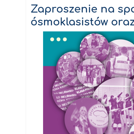
17.04.2026
:
Zaproszenie na spo
ósmoklasistów ora