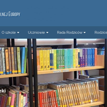
Szkoła Podstawowa
im. Wspólnej Europy
w Zalesiu Górnym
O szkole
Uczniowie
Rada Rodziców
Rodzic