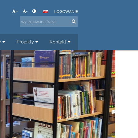
+
-
LOGOWANIE
e
Projekty
Kontakt
📚 Zapraszamy do biblioteki
📚 📚 📚 📚 📚