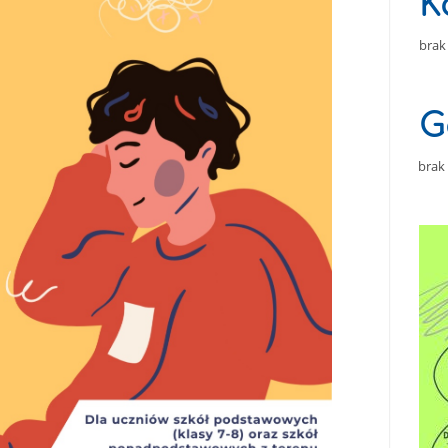
K
brak
G
brak