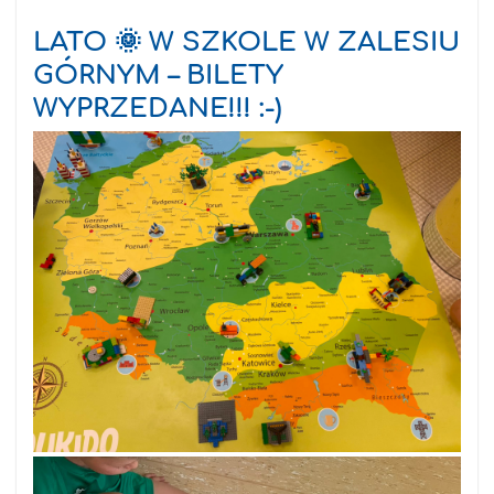
LATO 🌞 W SZKOLE W ZALESIU
GÓRNYM – BILETY
WYPRZEDANE!!! :-)