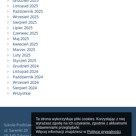
Grudzień 2025
Listopad 2025
Październik 2025
Wrzesień 2025
Sierpień 2025
Lipiec 2025
Czerwiec 2025
Maj 2025
Kwiecień 2025
Marzec 2025
Luty 2025
Styczeń 2025
Grudzień 2024
Listopad 2024
Październik 2024
Wrzesień 2024
Sierpień 2024
Wszystkie
Ta strona wykorzystuje pliki cookies. Korzystając z niej 
wyrażasz zgodę na ich używanie, zgodnie z aktualnymi 
Szkoła Podstawowa im. Wspólnej Europy w Zalesiu Górnym
ustawieniami przeglądarki.

ul. Sarenki 20
Więcej informacji znajdziesz w 
Polityce prywatności
.
05-540 Zalesie Górne