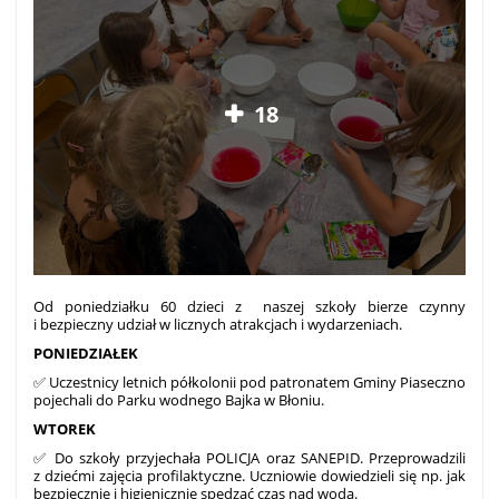
18
Od poniedziałku 60 dzieci z naszej szkoły bierze czynny
i bezpieczny udział w licznych atrakcjach i wydarzeniach.
PONIEDZIAŁEK
✅ Uczestnicy letnich półkolonii pod patronatem Gminy Piaseczno
pojechali do Parku wodnego Bajka w Błoniu.
WTOREK
✅ Do szkoły przyjechała POLICJA oraz SANEPID. Przeprowadzili
z dziećmi zajęcia profilaktyczne. Uczniowie dowiedzieli się np. jak
bezpiecznie i higienicznie spędzać czas nad wodą.