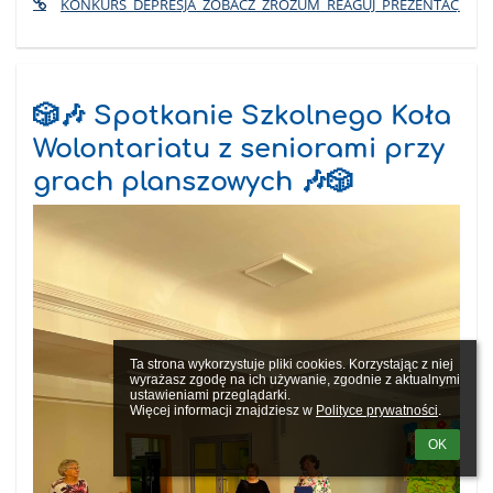
KONKURS_DEPRESJA_ZOBACZ_ZROZUM_REAGUJ_PREZENTACJA_PO
🎲🎶 Spotkanie Szkolnego Koła
Wolontariatu z seniorami przy
grach planszowych 🎶🎲
Ta strona wykorzystuje pliki cookies. Korzystając z niej 
wyrażasz zgodę na ich używanie, zgodnie z aktualnymi 
ustawieniami przeglądarki.

Więcej informacji znajdziesz w 
Polityce prywatności
.
OK