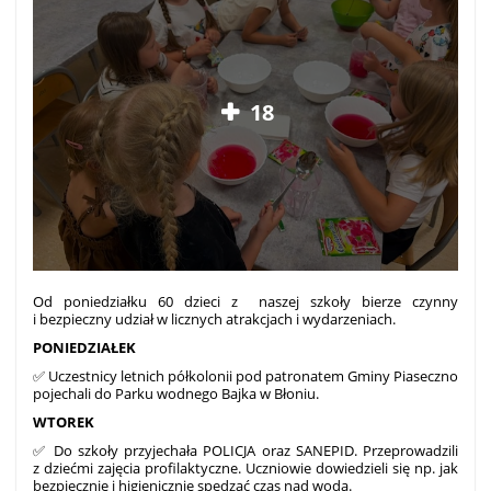
18
Od poniedziałku 60 dzieci z naszej szkoły bierze czynny
i bezpieczny udział w licznych atrakcjach i wydarzeniach.
PONIEDZIAŁEK
✅ Uczestnicy letnich półkolonii pod patronatem Gminy Piaseczno
pojechali do Parku wodnego Bajka w Błoniu.
WTOREK
✅ Do szkoły przyjechała POLICJA oraz SANEPID. Przeprowadzili
z dziećmi zajęcia profilaktyczne. Uczniowie dowiedzieli się np. jak
bezpiecznie i higienicznie spędzać czas nad wodą.