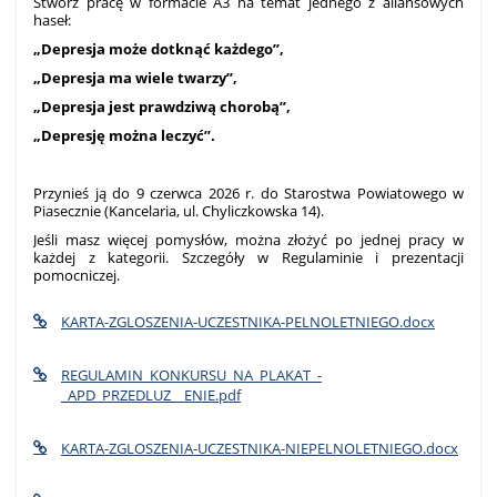
Stwórz pracę w formacie A3 na temat jednego z aliansowych
haseł:
„Depresja może dotknąć każdego”,
„Depresja ma wiele twarzy”,
„Depresja jest prawdziwą chorobą”,
„Depresję można leczyć”.
Przynieś ją do 9 czerwca 2026 r. do Starostwa Powiatowego w
Piasecznie (Kancelaria, ul. Chyliczkowska 14).
Jeśli masz więcej pomysłów, można złożyć po jednej pracy w
każdej z kategorii. Szczegóły w Regulaminie i prezentacji
pomocniczej.
KARTA-ZGLOSZENIA-UCZESTNIKA-PELNOLETNIEGO.docx
REGULAMIN_KONKURSU_NA_PLAKAT_-
_APD_PRZEDLUZ__ENIE.pdf
KARTA-ZGLOSZENIA-UCZESTNIKA-NIEPELNOLETNIEGO.docx