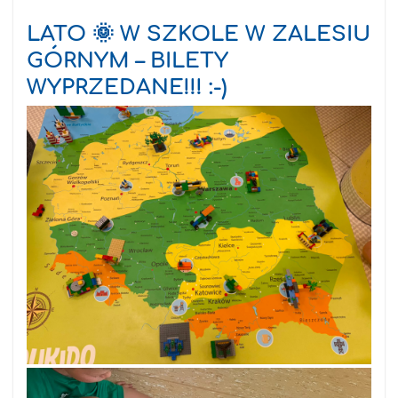
LATO 🌞 W SZKOLE W ZALESIU
GÓRNYM – BILETY
WYPRZEDANE!!! :-)