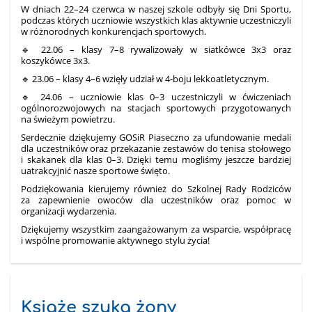
W dniach 22–24 czerwca w naszej szkole odbyły się Dni Sportu,
podczas których uczniowie wszystkich klas aktywnie uczestniczyli
w różnorodnych konkurencjach sportowych.
🔹 22.06 – klasy 7–8 rywalizowały w siatkówce 3x3 oraz
koszykówce 3x3.
🔹 23.06 – klasy 4–6 wzięły udział w 4-boju lekkoatletycznym.
🔹 24.06 – uczniowie klas 0–3 uczestniczyli w ćwiczeniach
ogólnorozwojowych na stacjach sportowych przygotowanych
na świeżym powietrzu.
Serdecznie dziękujemy GOSiR Piaseczno za ufundowanie medali
dla uczestników oraz przekazanie zestawów do tenisa stołowego
i skakanek dla klas 0–3. Dzięki temu mogliśmy jeszcze bardziej
uatrakcyjnić nasze sportowe święto.
Podziękowania kierujemy również do Szkolnej Rady Rodziców
za zapewnienie owoców dla uczestników oraz pomoc w
organizacji wydarzenia.
Dziękujemy wszystkim zaangażowanym za wsparcie, współpracę
i wspólne promowanie aktywnego stylu życia!
Książę szuka żony