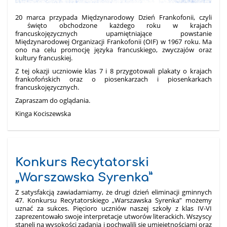
20 marca przypada Międzynarodowy Dzień Frankofonii, czyli
święto obchodzone każdego roku w krajach
francuskojęzycznych upamiętniające powstanie
Międzynarodowej Organizacji Frankofonii (OIF) w 1967 roku. Ma
ono na celu promocję języka francuskiego, zwyczajów oraz
kultury francuskiej.
Z tej okazji uczniowie klas 7 i 8 przygotowali plakaty o krajach
frankofońskich oraz o piosenkarzach i piosenkarkach
francuskojęzycznych.
Zapraszam do oglądania.
Kinga Kociszewska
Konkurs Recytatorski
„Warszawska Syrenka”
Z satysfakcją zawiadamiamy, że drugi dzień eliminacji gminnych
47. Konkursu Recytatorskiego „Warszawska Syrenka” możemy
uznać za sukces. Pięcioro uczniów naszej szkoły z klas IV-VI
zaprezentowało swoje interpretacje utworów literackich. Wszyscy
stanęli na wysokości zadania i pochwalili się umiejętnościami oraz