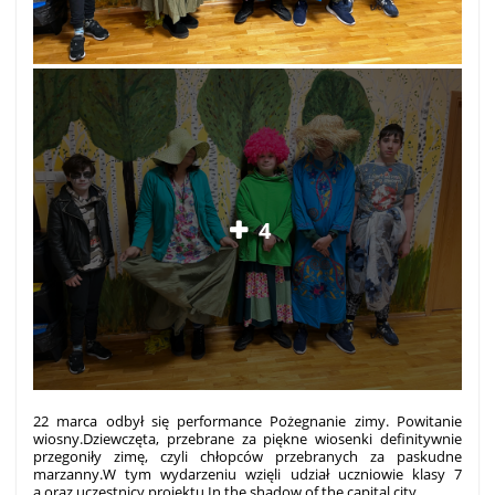
4
22 marca odbył się performance Pożegnanie zimy. Powitanie
wiosny.
Dziewczęta, przebrane za piękne wiosenki definitywnie
przegoniły zimę, czyli chłopców przebranych za paskudne
marzanny.
W tym wydarzeniu wzięli udział uczniowie klasy 7
a oraz uczestnicy projektu In the shadow of the capital city.