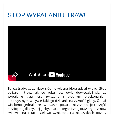
STOP WYPALANIU TRAW!
To już tradycja, że klasy siódme wiosną biorą udział w akcji Stop
pożarom traw.
Jak co roku, uczniowie dowiedzieli się, że
wypalanie traw jest związane z błędnym przekonaniem
o korzystnym wpływie takiego działania na żyzność gleby. Od lat
wiadomo jednak, że w czasie
pożaru niszczona jest część,
niezbędnej dla żyznej gleby, materii organicznej oraz organizmów
żyjących na łąkach. Celowo wzniecane na nieużytkach pożary