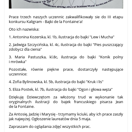
Prace trzech naszych uczennic zakwalifikowały sie do III etapu
konkursu Kaligram - Bajki de la Fontaine'a!
Oto ich nazwiska:
1. Antonina Kozerska, kl. 1b, ilustracja do bajki "Lew i Mucha"
2. Jadwiga Szczycińska, kl. 4c, ilustracja do bajki "Pies puszczający
zdobycz dla cienia"
3. Maria Pastuszka, kl.8c, ilustracja do bajki "Konik polny
i mrówka"
Pozostałe, równie piękne prace, dostarczyły następujące
uczennice:
4. Zofia Bylinowska, kl. 5b, ilustracja do bajki "Kruk i lis"
5. Eliza Postek, kl. 7b, ilustracja do bajki "Ogon i głowa węża"
Dziękuję Dziewczętom za włożony trud w wykonanie tak
oryginalnych ilustracji do bajek francuskiego pisarza Jean
de la Fontaine.
Za Antosię, Jadzię i Marysię - trzymamy kciuki, aby ich prace zaszły
jak najwyżej. Ogłoszenie laureatów dnia 5 maja.
Zapraszam do oglądania zdjęć wszystkich prac.