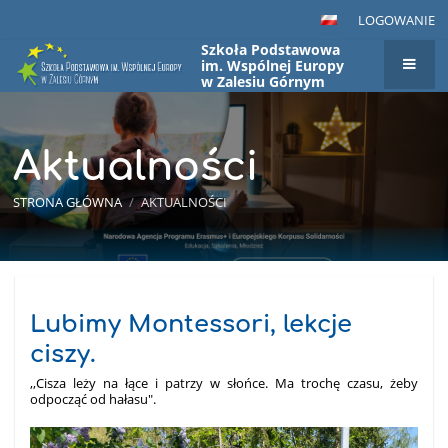
LOGOWANIE
Szkoła Podstawowa
im. Wspólnej Europy
w Zalesiu Górnym
Aktualności
STRONA GŁÓWNA
/
AKTUALNOŚCI
Aktualności
Lubimy Montessori, lekcje
ciszy.
,,Cisza leży na łące i patrzy w słońce. Ma trochę czasu, żeby
odpocząć od hałasu".