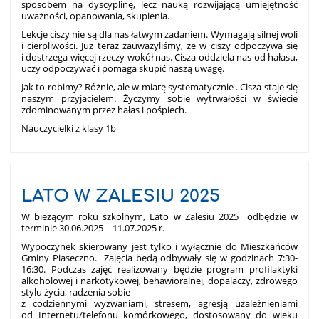
sposobem na dyscyplinę, lecz nauką rozwijającą umiejętność
uważności, opanowania, skupienia.
Lekcje ciszy nie są dla nas łatwym zadaniem. Wymagają silnej woli
i cierpliwości. Już teraz zauważyliśmy, że w ciszy odpoczywa się
i dostrzega więcej rzeczy wokół nas. Cisza oddziela nas od hałasu,
uczy odpoczywać i pomaga skupić naszą uwagę.
Jak to robimy? Różnie, ale w miarę systematycznie . Cisza staje się
naszym przyjacielem. Życzymy sobie wytrwałości w świecie
zdominowanym przez hałas i pośpiech.
Nauczycielki z klasy 1b
LATO W ZALESIU 2025
W bieżącym roku szkolnym, Lato w Zalesiu 2025 odbędzie w
terminie 30.06.2025 – 11.07.2025 r.
Wypoczynek skierowany jest tylko i wyłącznie do Mieszkańców
Gminy Piaseczno. Zajęcia będą odbywały się w godzinach 7:30-
16:30. Podczas zajęć realizowany będzie program profilaktyki
alkoholowej i narkotykowej, behawioralnej, dopalaczy, zdrowego
stylu życia, radzenia sobie
z codziennymi wyzwaniami, stresem, agresją uzależnieniami
od Internetu/telefonu komórkowego, dostosowany do wieku