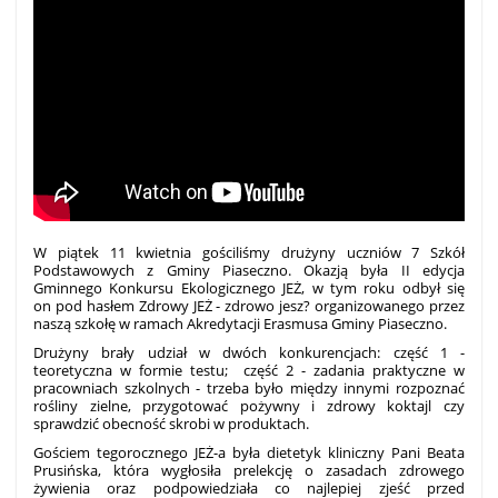
W piątek 11 kwietnia gościliśmy drużyny uczniów 7 Szkół
Podstawowych z Gminy Piaseczno. Okazją była II edycja
Gminnego Konkursu Ekologicznego JEŻ, w tym roku odbył się
on pod hasłem Zdrowy JEŻ - zdrowo jesz? organizowanego przez
naszą szkołę w ramach Akredytacji Erasmusa Gminy Piaseczno.
Drużyny brały udział w dwóch konkurencjach: część 1 -
teoretyczna w formie testu; część 2 - zadania praktyczne w
pracowniach szkolnych - trzeba było między innymi rozpoznać
rośliny zielne, przygotować pożywny i zdrowy koktajl czy
sprawdzić obecność skrobi w produktach.
Gościem tegorocznego JEŻ-a była dietetyk kliniczny Pani Beata
Prusińska, która wygłosiła prelekcję o zasadach zdrowego
żywienia oraz podpowiedziała co najlepiej zjeść przed