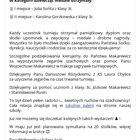
W kategorii dziewcząt medale otrzymały:
🥇 I miejsce – Julia Sońta z klasy 3c
🥈 II miejsce – Karolina Gorzkowska z klasy 3c
Każdy uczestnik turnieju otrzymał pamiątkowy dyplom oraz
słodki upominek, a zwycięzcy – medale i drobne nagrody.
Wszystko to było możliwe dzięki zaangażowaniu Państwa Soćko,
dyrekcji, nauczycieli i rodziców, za co serdecznie dziękujemy!
Szczególne podziękowania kierujemy do Państwa Makarewicz
za wypożyczenie zegarów szachowych oraz pomoc Panu
Wojciechowi Makarewicz w trakcje zagrywek turniejowych.
Dziękujemy Panu Dariuszowi Różyckiemu z KS Laura Chylice
za użyczenie zegarów na czas trwania turnieju.
Dziękujemy za pomoc uczniom z klasy 3c, Józkowi Makarewicz
i Stanisławowi Rusin.
To był dzień pełen radości i… świetnych ruchów na szachownicy!
Cała relacja znajduje się w
szkolnej galerii
na stronie naszej
szkoły.
Już nie możemy się doczekać kolejnych takich wydarzeń! ♟️✨
W maju już jest planowana symultana na 20 stolików, więcej
informacji w krótce 😊
Ewa Wichowska i Sylwia Arak