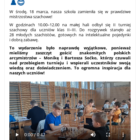
♟️😊
W środę, 18 marca, nasza szkoła zamieniła się w prawdziwe
mistrzostwa szachowe!
W godzinach 10.00–12.00 na małej hali odbył się II turniej
szachowy dla uczniów klas II–III. Do rozgrywek stanęło aż
28 młodych szachistów, gotowych na intelektualne pojedynki
i dobrą zabawę.
To wydarzenie było naprawdę wyjątkowe, ponieważ
mieliśmy zaszczyt gościć znakomitych polskich
arcymistrzów – Monikę i Bartosza Soćko, którzy czuwali
nad przebiegiem turnieju i wspierali uczestników swoją
wiedzą oraz doświadczeniem. To ogromna inspiracja dla
naszych uczniów!