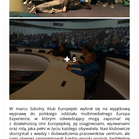
5
W marcu Szkolny Klub Europejski wybrał się na wyjątkową
wyprawę do polskiego oddziału multimedialnego Europa
Experience, w którym odwiedzający mogą zapoznać się
z działalnością Unii Europejskiej, jej osiągnieciami, wyzwaniami
oraz rolą, jaka pełni w życiu każdego obywatela. Nasi klubowicze
skorzystali z wiedzy i doświadczenia pracowników centrum, ale
sami również zaprezentowali bardzo wysoki poziom, bezbłędnie