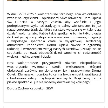
W dniu 25.03.2026 r. wolontariusze Szkolnego Koła Wolontariatu
wraz z nauczycielami – opiekunami SKW odwiedzili Dom Opieki
św. Huberta w naszym Zalesiu, aby wspólnie z jego
podopiecznymi wykonać tradycyjne palmy wielkanocne.
To już
nasza coroczna tradycja, która na stałe wpisała się w kalendarz
działań wolontariatu. Każde takie spotkanie to nie tylko okazja
do kreatywnej pracy, ale przede wszystkim do rozmów, integracji
i wspólnego spędzania czasu w wyjątkowej, serdecznej
atmosferze. Podopieczni Domu Opieki zawsze z ogromną
radością i wzruszeniem witają naszych uczniów. Czekają na te
spotkania, ponieważ obecność dzieci wnosi w ich codzienność
wiele uśmiechu, energii i ciepła.
Nasi wolontariusze przygotowali również niespodzianki,
własnoręcznie wykonane stroiki wielkanocne, którymi
obdarowali zarówno pensjonariuszy, jak i pracowników Domu
Opieki.
Dla naszych uczniów to cenna lekcja empatii, wrażliwości
i budowania relacji międzypokoleniowych. Dziękujemy za to
piękne spotkanie i już nie możemy doczekać się kolejnego!
Dorota Zuchowicz opiekun SKW