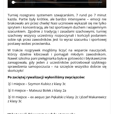
Turniej rozegrano systemem szwajcarskim, 7 rund po 7 minut
każda. Partie były krótkie, ale bardzo intensywne – emocji nie
brakowało ani przez chwilę! Nasi uczniowie wykazali się nie tylko
sprytem i koncentracją, ale też sportowym duchem i wzajemnym
szacunkiem. Zgodnie z tradycją i zasadami szachowymi, turniej
szachowy wszyscy uczestnicy rozpoczynali i kończyli podaniem
sobie rąk przez zawodników. Jest to wyraz szacunku i sportowej
postawy wobec przeciwnika.
W trakcie rozgrywek mogliśmy liczyć na wsparcie nauczycieli,
którzy dzielnie kibicowali i pomagali młodym zawodnikom.
Nawet szkolna pani pielęgniarka była w gotowości i błyskawicznie
zareagowała, gdy jeden z uczestników potrzebował szybkiego
sprawdzenia samopoczucia – na szczęście wszystko dobrze się
skończyło!
Po zaciętej rywalizacji wyłoniliśmy zwycięzców:
🥇 I miejsce – Szymon Kubicz z klasy 3c
🥈 II miejsce – Mateusz Bolek z klasy 2a
🥉 III miejsce – ex aequo: Jan Pękalski z klasy 2c i Józef Makarewicz
z klasy 3c