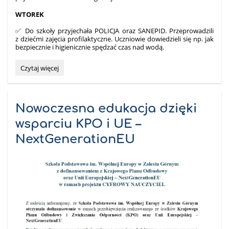
WTOREK
✅ Do szkoły przyjechała POLICJA oraz SANEPID. Przeprowadzili
z dziećmi zajęcia profilaktyczne. Uczniowie dowiedzieli się np. jak
bezpiecznie i higienicznie spędzać czas nad wodą.
LATO
Czytaj więcej
🌞
W
SZKOLE
W
Nowoczesna edukacja dzięki
ZALESIU
wsparciu KPO i UE –
GÓRNYM
–
NextGenerationEU
BILETY
WYPRZEDANE!!!
:-)
: