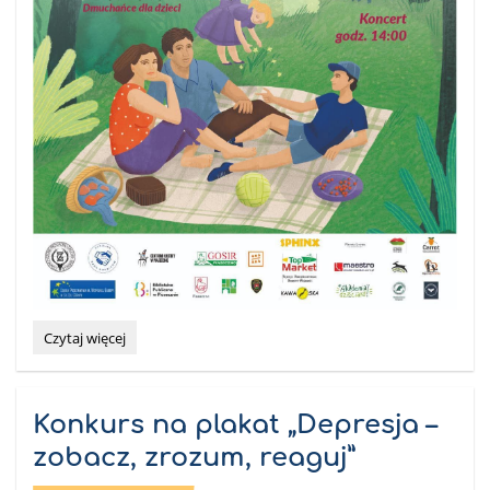
Rodzinny
Czytaj więcej
piknik
HUBERTOWSKI:
Konkurs na plakat „Depresja –
zobacz, zrozum, reaguj”