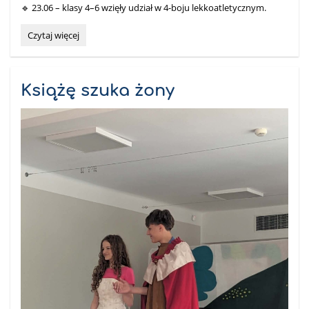
🔹 23.06 – klasy 4–6 wzięły udział w 4-boju lekkoatletycznym.
Dni
Czytaj więcej
Sportu:
Książę szuka żony