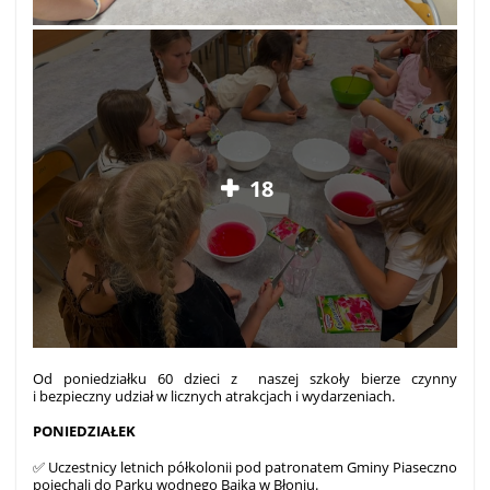
18
Od poniedziałku 60 dzieci z naszej szkoły bierze czynny
i bezpieczny udział w licznych atrakcjach i wydarzeniach.
PONIEDZIAŁEK
✅ Uczestnicy letnich półkolonii pod patronatem Gminy Piaseczno
pojechali do Parku wodnego Bajka w Błoniu.