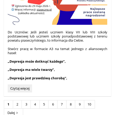
Do Uczniów: Jeśli jesteś uczniem klasy VII lub VIII szkoły
podstawowej lub uczniem szkoły ponadpodstawowej z terenu
powiatu piaseczyńskiego, to informacja dla Ciebie.
Stwórz pracę w formacie A3 na temat jednego z aliansowych
haseł:
„Depresja może dotknąć każdego”,
„Depresja ma wiele twarzy”,
„Depresja jest prawdziwą chorobą”,
Konkurs
Czytaj więcej
na
plakat
„Depresja
1
2
3
4
5
6
7
8
9
10
–
zobacz,
Dalej